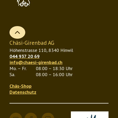
Die
können
Opt
auf
kön
der
auf
Produktseite
b
der
gewählt
Chäsi-Girenbad AG
Pro
werden
Höhenstrasse 110, 8340 Hinwil
gew
044 937 20 69
wer
info@chaesi-girenbad.ch
Mo. – Fr.
08:00 – 18:30 Uhr
Sa.
08:00 – 16:00 Uhr
Chäs-Shop
Datenschutz