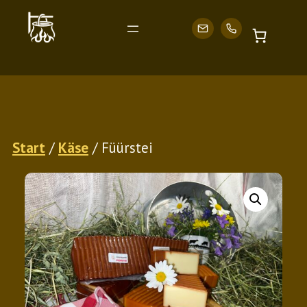
Zum
Start
/
Käse
/ Füürstei
Inhalt
springen