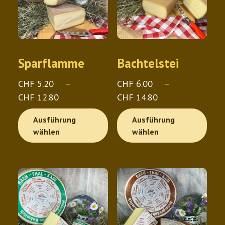
Sparflamme
Bachtelstei
CHF
5.20
–
CHF
6.00
–
Preisspanne:
Preisspanne:
CHF
12.80
CHF
14.80
CHF 5.20
CHF 6.00
Dieses
Die
Ausführung
Ausführung
bis
bis
Produkt
Pro
wählen
wählen
CHF 12.80
CHF 14.80
weist
wei
mehrere
meh
Varianten
Var
auf.
auf.
Die
Die
Optionen
Opt