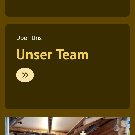
k
Über Uns
Unser Team
L
i
n
k