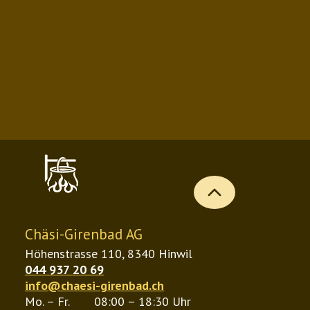
H
F
7
.
2
0
b
i
s
b
C
H
Chäsi-Girenbad AG
F
Höhenstrasse 110, 8340 Hinwil
044 937 20 69
1
info@chaesi-girenbad.ch
7
Mo. – Fr.
08:00 – 18:30 Uhr