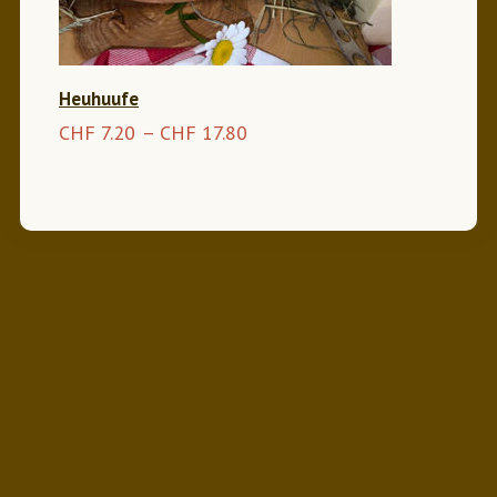
1
5
Heuhuufe
.
P
CHF
7.20
–
CHF
17.80
0
r
0
e
i
s
s
p
a
n
n
e
:
C