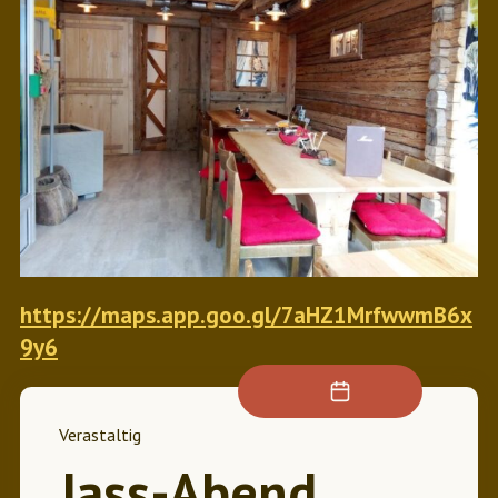
https://maps.app.goo.gl/7aHZ1MrfwwmB6x
9y6
Verastaltig
Jass-Abend