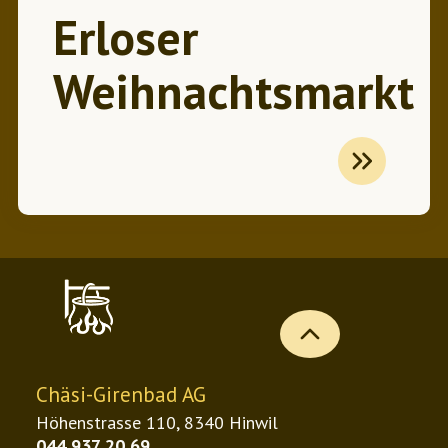
Erloser
Weihnachtsmarkt
b
Chäsi-Girenbad AG
Höhenstrasse 110, 8340 Hinwil
044 937 20 69