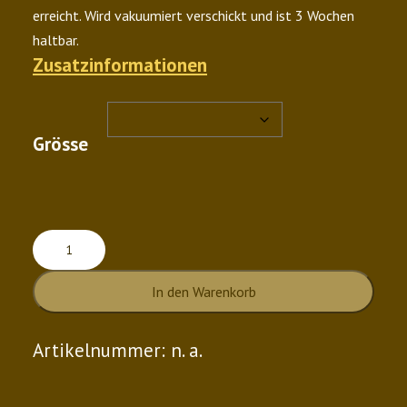
erreicht. Wird vakuumiert verschickt und ist 3 Wochen
haltbar.
Zusatzinformationen
Grösse
Ur-
Eiche
In den Warenkorb
8
Mt
Artikelnummer:
n. a.
Menge