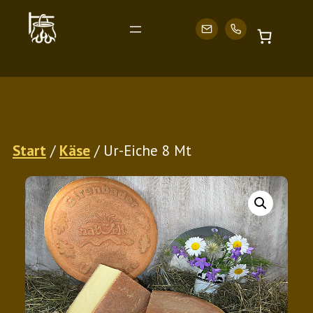
Zum
Start
/
Käse
/ Ur-Eiche 8 Mt
Inhalt
springen