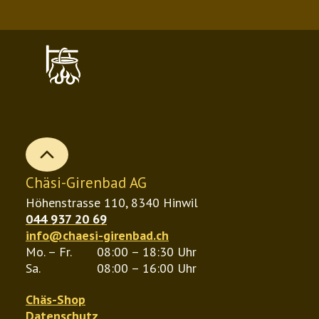
mehrere
meh
Varianten
Var
auf.
auf.
Die
Die
Optionen
Opt
können
kön
auf
auf
b
der
der
Chäsi-Girenbad AG
Produktseite
Pro
Höhenstrasse 110, 8340 Hinwil
gewählt
gew
044 937 20 69
werden
wer
info@chaesi-girenbad.ch
Mo. – Fr.
08:00 – 18:30 Uhr
Sa.
08:00 – 16:00 Uhr
Chäs-Shop
Datenschutz