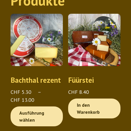
Produkte
Bachthal rezent
Füürstei
CHF
5.30
–
CHF
8.40
Preisspanne:
CHF
13.00
In den
CHF 5.30
Dieses
Warenkorb
Ausführung
bis
Produkt
wählen
CHF 13.00
weist