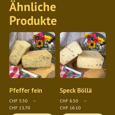
Ähnliche
Produkte
Pfeffer fein
Speck Böllä
CHF
5.50
–
CHF
6.50
–
Preisspanne:
Preisspanne:
CHF
13.70
CHF
16.10
CHF 5.50
CHF 6.50