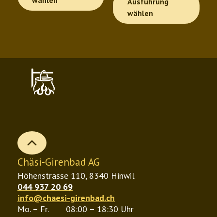
Ausführung
bis
Pro
weist
wählen
CHF 12.30
wei
mehrere
meh
Varianten
Var
auf.
auf.
Die
Die
Optionen
Opt
können
kön
auf
auf
der
b
der
Produktseite
Chäsi-Girenbad AG
Pro
gewählt
Höhenstrasse 110, 8340 Hinwil
gew
werden
044 937 20 69
wer
info@chaesi-girenbad.ch
Mo. – Fr.
08:00 – 18:30 Uhr