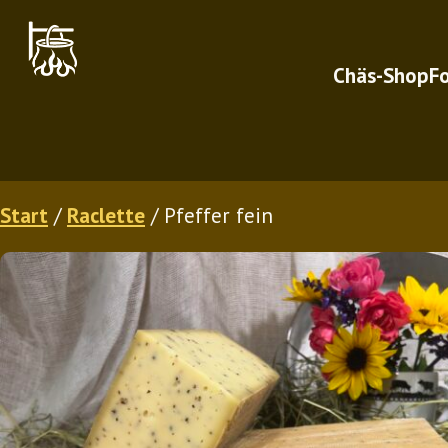
Chäs-Shop
F
Zum
Start
/
Raclette
/ Pfeffer fein
Inhalt
springen