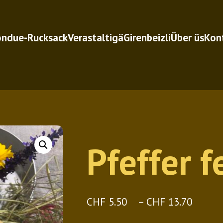
ondue-Rucksack
Verastaltigä
Girenbeizli
Über üs
Kon
Pfeffer f
Prei
CHF
5.50
–
CHF
13.70
CHF 