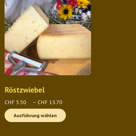
Röstzwiebel
e:
Preisspanne:
CHF
5.50
–
CHF
13.70
CHF 5.50
Dieses
Ausführung wählen
bis
Produkt
CHF 13.70
weist