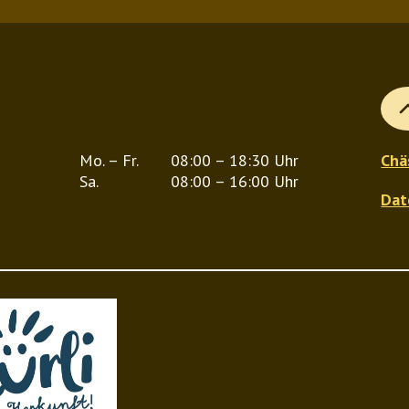
mehrere
mehrere
Varianten
Variante
auf.
auf.
Die
Die
Optionen
Optionen
können
können
Mo. – Fr.
08:00 – 18:30 Uhr
Chä
Sa.
08:00 – 16:00 Uhr
auf
auf
Dat
der
der
Produktseite
Produktse
gewählt
gewählt
werden
werden