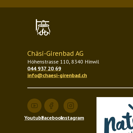
mehrere
Varianten
auf.
Die
Optionen
können
Chäsi-Girenbad AG
auf
Höhenstrasse 110, 8340 Hinwil
044 937 20 69
der
info@chaesi-girenbad.ch
Produktseite
gewählt
werden
Youtube
Facebook
Instagram