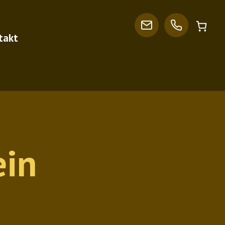
takt
ein
sspanne:
5.50