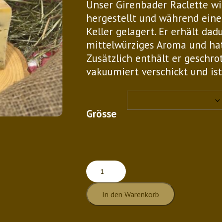
Unser Girenbader Raclette wi
bis
hergestellt und während ein
CHF 
Keller gelagert. Er erhält da
mittelwürziges Aroma und hat
Zusätzlich enthält er geschro
vakuumiert verschickt und is
Grösse
Pfeffer
fein
In den Warenkorb
Menge