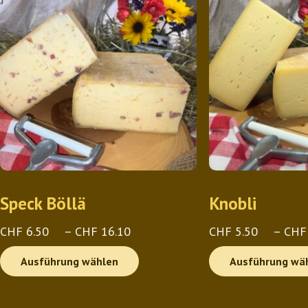
Speck Böllä
Knobli
Preisspanne:
CHF
6.50
–
CHF
16.10
CHF
5.50
–
CHF
CHF 6.50
Dieses
Ausführung wählen
Ausführung wä
bis
Produkt
CHF 16.10
weist