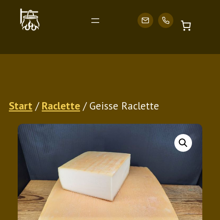
Zum
Start
/
Raclette
/ Geisse Raclette
Inhalt
springen