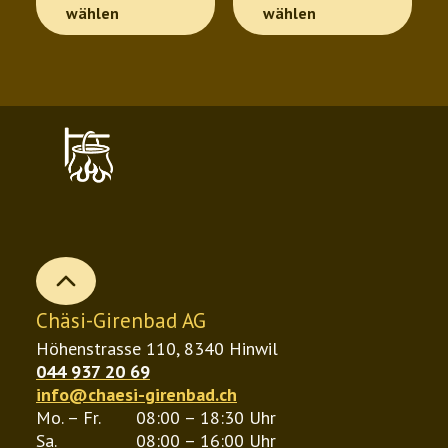
Produkt
Pro
wählen
wählen
CHF 21.00
CHF 13.70
weist
wei
mehrere
meh
Varianten
Var
auf.
auf.
Die
Die
Optionen
Opt
können
kön
auf
auf
b
der
der
Chäsi-Girenbad AG
Produktseite
Pro
Höhenstrasse 110, 8340 Hinwil
gewählt
gew
044 937 20 69
werden
wer
info@chaesi-girenbad.ch
Mo. – Fr.
08:00 – 18:30 Uhr
Sa.
08:00 – 16:00 Uhr