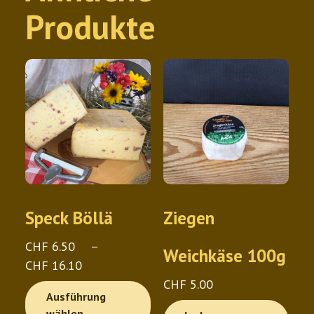
Produkte
Speck Böllä
Ziegen
CHF
6.50
–
Weichkäse 100g
Preisspanne:
CHF
16.10
CHF 6.50
CHF
5.00
Dieses
Ausführung
bis
Produkt
wählen