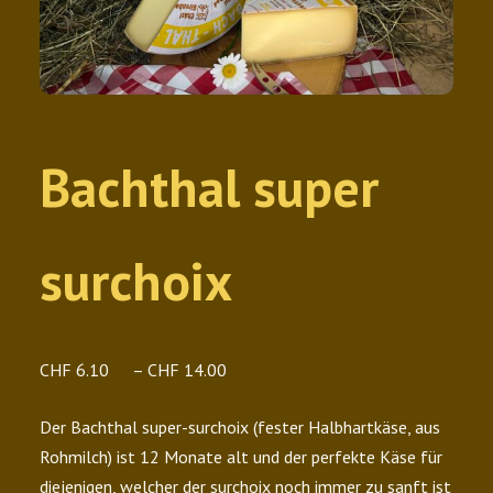
Bachthal super
surchoix
Preisspanne:
CHF
6.10
–
CHF
14.00
CHF 6.10
Der Bachthal super-surchoix (fester Halbhartkäse, aus
bis
Rohmilch) ist 12 Monate alt und der perfekte Käse für
CHF 14.00
diejenigen, welcher der surchoix noch immer zu sanft ist