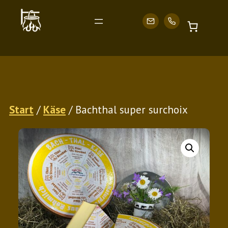
Zum
Start
/
Käse
/ Bachthal super surchoix
Inhalt
springen